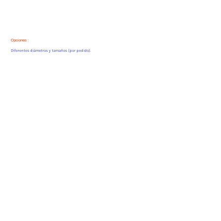
Opciones :
Diferentes diámetros y tamaños (por pedido).