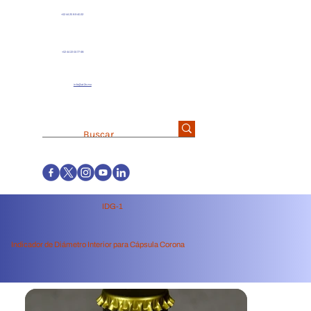
+52 44 25 89 40 22
+52 44 22 00 77 68
info@at2e.mx
IDG-1
Indicador de Diámetro Interior para Cápsula Corona