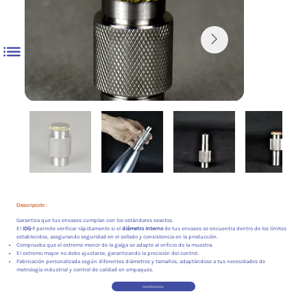
Descripción :
Garantiza que tus envases cumplan con los estándares exactos.
El
IDG-1
permite verificar rápidamente si el
diámetro interno
de tus envases se encuentra dentro de los límites
establecidos, asegurando seguridad en el sellado y consistencia en la producción.
Comprueba que el extremo menor de la galga se adapte al orificio de la muestra.
El extremo mayor no debe ajustarse, garantizando la precisión del control.
Fabricación personalizada según diferentes diámetros y tamaños, adaptándose a tus necesidades de
metrología industrial y control de calidad en empaques.
Contáctanos