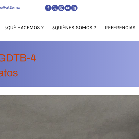
fo@at2e.mx
¿QUÉ HACEMOS ?
¿QUIÉNES SOMOS ?
REFERENCIAS
GDTB-4
atos