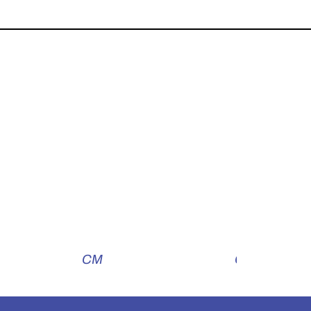
CM
Calibrador Di