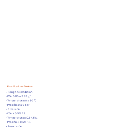
Especificaciones Técnicas :
• Rango de medición:
-CO₂: 0.00 a 9.99 g/l.
-Temperatura: 0 a 60 °C
-Presión: 0 a 6 bar
• Precisión:
-CO₂: ± 0.5% F.S.
-Temperatura: ±0.5% F.S.
-Presión: ± 0.5% F.S.
• Resolución: