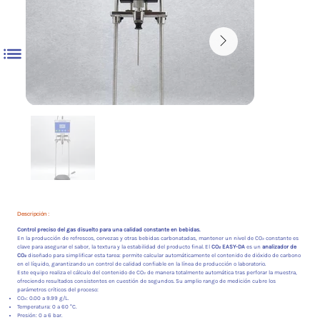
Descripción :
Control preciso del gas disuelto para una calidad constante en bebidas.
En la producción de refrescos, cervezas y otras bebidas carbonatadas, mantener un nivel de CO₂ constante es
clave para asegurar el sabor, la textura y la estabilidad del producto final. El
CO₂ EASY-DA
es un
analizador de
CO₂
diseñado para simplificar esta tarea: permite calcular automáticamente el contenido de dióxido de carbono
en el líquido, garantizando un control de calidad confiable en la línea de producción o laboratorio.
Este equipo realiza el cálculo del contenido de CO₂ de manera totalmente automática tras perforar la muestra,
ofreciendo resultados consistentes en cuestión de segundos. Su amplio rango de medición cubre los
parámetros críticos del proceso:
CO₂: 0.00 a 9.99 g/L.
Temperatura: 0 a 60 °C.
Presión: 0 a 6 bar.