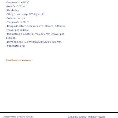
-Temperatura: 0.1 °C
-Presión: 0.01 bar
• Unidades:
-CO₂: g/L, Vol, %p/p, P20[kg/cm2].
-Presión: bar, psi
-Temperatura: °C, °F
• Rango de altura de la muestra: 50 mm - 330 mm
(mayor por pedido).
• Diámetro de la botella: máx. 105 mm (mayor por
pedido).
• Dimensiones: (L x W x H): 220 x 250 x 480 mm
• Peso neto: 3 kg.
Especificaciones Mecánicas :
Dispositivos de la misma familia :
MEDICIÓN DE CO2 - PRESIÓN / VACÍO