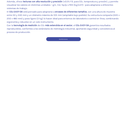
Además, ofrece
lecturas con alta resolución y precisión
(±0.5% F.S. para CO₂, temperatura y presión), y permite
visualizar los valores en distintas unidades —g/L, Vol, %p/p o P20 [kg/cm²]— para adaptarse a diferentes
sistemas de trabajo.
El
CO₂ EASY-DA
está pensado para adaptarse a
envases de diferentes tamaños
, con una altura de muestra
entre 50 y 330 mm y un diámetro máximo de 105 mm (ampliable bajo pedido). Su estructura compacta (220 ×
250 × 480 mm) y peso ligero (3 kg) lo hacen ideal para entornos de laboratorio o control en línea, combinando
ergonomía y robustez en un solo instrumento.
Con la
tecnología de medición
de CO₂
más extendida en el sector
, el
CO₂ EASY-DA
garantiza resultados
reproducibles, conformes a los estándares de metrología industrial, aportando seguridad y consistencia al
proceso de producción.
Contáctanos