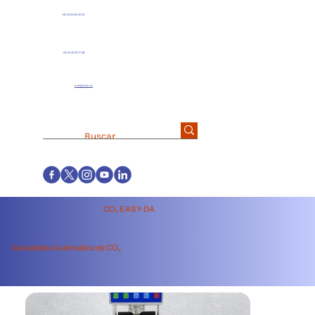
+52 44 25 89 40 22
+52 44 22 00 77 68
info@at2e.mx
CO₂ EASY-DA
Calculadora Automática de CO₂